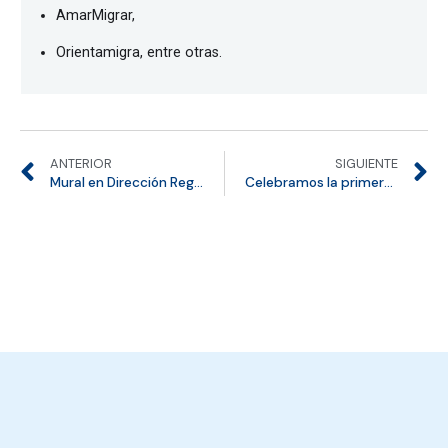
AmarMigrar,
Orientamigra, entre otras.
ANTERIOR
SIGUIENTE
Mural en Dirección Regional de Los Ríos celebra a las mujeres migrantes
Celebramos la primera Jornada de asistencia técnica interinstitucional por la niñez y adolescencia